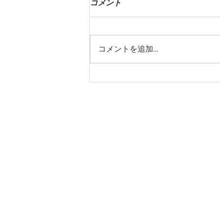
コメント
コメントを追加…
非常に遅くはなりましたが…
info.frontal.n
com