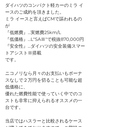
ダイハツのコンパクト軽カーのミラ イ
ースのご成約を頂きました。
ミラ イースと言えばCMで謳われるの
が
『低燃費』…実燃費25km/L
『低価格』…L"SAⅢ"で税抜870,000円
『安全性』…ダイハツの安全装備スマー
トアシストⅢ搭載
です。
ニコノリなら月々のお支払いもボーナ
スなしで２万円を切ることも可能な超
低価格に、
優れた燃費性能で使っていく中でのコ
ストも非常に抑えられるオススメの一
台です。
当店ではハスラーと比較されるケース