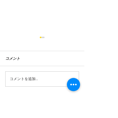
コメント
コメントを追加…
毎月ご成約を頂いており
【ニコノリ大感
ます。
店のお礼】
ニコノリ奈良橿原店
お気軽に ご相談ください