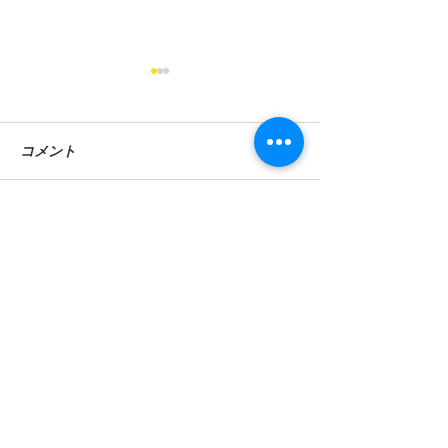
コメント
コメントを追加…
毎月ご成約を頂いており
【ニコノリ大感
ます。
店のお礼】
ニコノリ奈良橿原店
お気軽に ご相談ください
ご質問・お見積もり 何なりとお尋ねください
ニコノリご相談受付時間
10：00～19：00