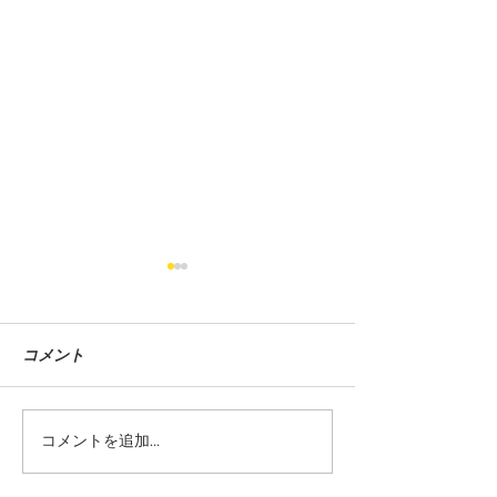
コメント
コメントを追加…
毎月ご成約を頂いており
【ニコノリ大感
ます。
店のお礼】