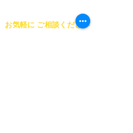
ニコノリ奈良橿原店
お気軽に ご相談ください
ご質問・お見積もり 何なりとお尋ねください
ニコノリご相談受付時間
10：00～19：00
（事前連絡で時間外対応もさせて頂きます）
info.frontal.nara@gmail.com
奈良県橿原市大久保町457-2
​FRONTALセルフ畝傍御陵前店内
Tel: 0744-24-4646
Fax: 0744-24-6006