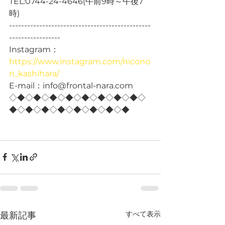
TEL:0744-24-4646(午前9時～午後7
時)
-----------------------------------------------
-----------------
Instagram：
https://www.instagram.com/nicono
ri_kashihara/
E-mail：info@frontal-nara.com
◇◆◇◆◇◆◇◆◇◆◇◆◇◆◇◆◇
◆◇◆◇◆◇◆◇◆◇◆◇◆◇◆
すべて表示
最新記事