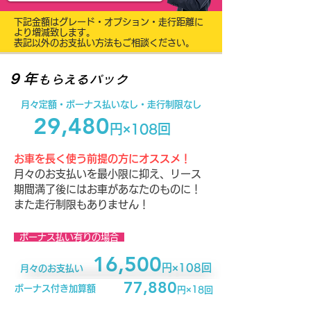
下記金額はグレード・オプション
・走行距離に
より増減致します。
表記以外のお支払い方法もご相談ください。
９年
もらえるパック
月々定額・​ボーナス払いなし・走行制限なし
29,480
円×108回
お車を長く使う前提の方にオススメ！
月々のお支払いを最小限に抑え、リース
期間満了後にはお車があなたのものに！
また走行制限もありません！
ボーナス払い有りの場合
16,500
円×108回
月々のお支払い
77,880
ボーナス付き加算額
円×18回