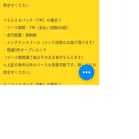
問合せください
＜もらえるパック（7年）の場合＞
・リース期間：7年（支払い回数84回）
・走行距離：無制限
・メンテナンスリース（メンテ内容はお選び頂けます）
・残価0円オープンエンド
（リース期間満了後はそのまま車がもらえます）
※上記の条件以外のリースも取扱可能です。詳しくはお
問合せください。
＜ニコノリパック（5年）の場合＞
・リース期間：5年（支払い回数60回）
・走行距離：5年間60,000km
・メンテナンスリース（メンテ内容はお選び頂けます）
・クローズドエンド
（原則、リース期間満了後に返却となりますが、お車を
気に入ったのであれば買い取ることも可能です）
※上記の条件以外のリースも取扱可能です。詳しくはお