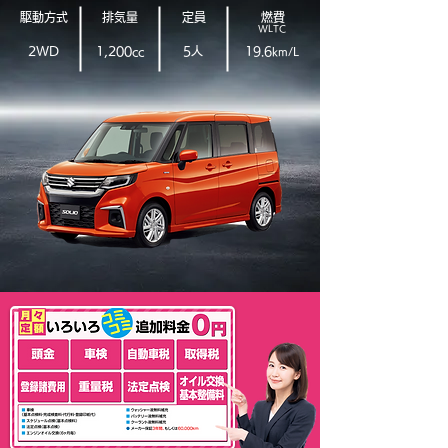
​駆動方式
排気量
定員
燃費
WLTC
2WD
1,200cc
5人
19.6
km/L