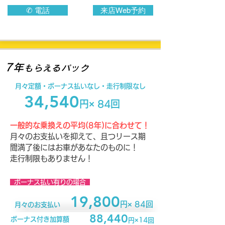
✆ 電話
来店Web予約
7年
もらえるパック
月々定額・​ボーナス払いなし・走行制限なし
34,540
円× 84回
一般的な乗換えの平均(8年)に合わせて！
月々のお支払いを抑えて、且つリース期
間満了後にはお車があなたのものに！
走行制限もありません！
ボーナス払い有りの場合
19,800
円× 84回
月々のお支払い
88,440
ボーナス付き加算額
円×14回